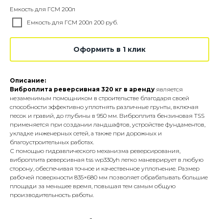
Емкость для ГСМ 200л
Емкость для ГСМ 200л 200 руб.
Оформить в 1 клик
Описание:
Виброплита реверсивная
320 кг
в аренду
является
незаменимым помощником в строительстве благодаря своей
способности эффективно уплотнять различные грунты, включая
песок и гравий, до глубины в 950 мм. Виброплита бензиновая TSS
применяется при создании ландшафтов, устройстве фундаментов,
укладке инженерных сетей, а также при дорожных и
благоустроительных работах.
С помощью гидравлического механизма реверсирования,
виброплита реверсивная tss wp330yh легко маневрирует в любую
сторону, обеспечивая точное и качественное уплотнение. Размер
рабочей поверхности 835×680 мм позволяет обрабатывать большие
площади за меньшее время, повышая тем самым общую
производительность работы.