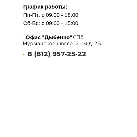
График работы:
Пн-Пт: с 09:00 - 18:00
Сб-Вс: с 09:00 - 15:00
-
Офис "Дыбенко"
СПб,
Мурманское шоссе 12 км д. 2Б
8 (812) 957-25-22
-
Офис "Парнас"
СПб, 1-й
Верхний переулок д.10 к.1
8 (812) 955-38-55
Почта:
info@tmrent.ru