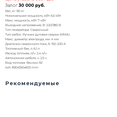
Залог
30 000 руб.
Вес, кг: 90 кг
Номинальная мощность, кВт: 6,5 кВт
Макс. мощность, кВт: 7 кВт
Выходное напряжение, В: 220/380 В
Тип генератора: Сварочный
Тип работ,: Ручная дуговая сварка (ММА)
Макс. диаметр электрода, мм: 4 мм
Диапазон сварочного тока, А: 150-200 А
Топливный бак, л: 6,1 л
Расход топлива, л/ч: 2,4 л/ч
Автономная работа, ч: 2,5 ч
Вид топлива: бензин 92
lwh: 830x550x600 mm
Рекомендуемые