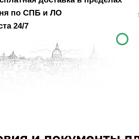
ня по СПБ и ЛО
та 24/7
овия и документы д