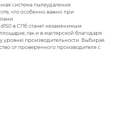
нная система пылеудаления
оте, что особенно важно при
лами.
d150 в СПб станет незаменимым
лощадке, так и в мастерской благодаря
му уровню производительности. Выбирая
чество от проверенного производителя с