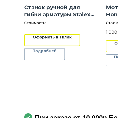
Станок ручной для
Мот
гибки арматуры Stalex
Hon
d-20
Стоимость:
Стоим
500 руб./сут.
100
1 000
Оформить в 1 клик
Залог:
Цена 
О
Залог:
6 000 руб.
10 0
Подробней
Цена указана без НДС
П
При заказе от 10 000р.Б