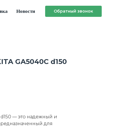
авка
Новости
Обратный звонок
ITA GA5040C d150
d150 — это надежный и
предназначенный для