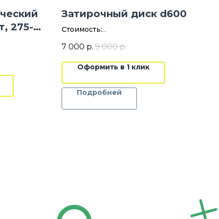
ческий
Затирочный диск d600
, 275-
Стоимость:
101
1600 руб./сутки
7 000
р.
9 000
р.
Цена указана без НДС
Оформить в 1 клик
Стоимость
7000 руб./шт
Цена указана без НДС
Подробней