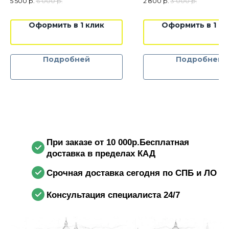
1400 руб./
2800 руб./с
5 500
р.
6 000
р.
2 800
р.
3 000
р.
Цена указана без НДС
сутки
Оформить в 1 клик
Оформить в 1 кл
Залог:
100 000 руб.
Цена указана без НДС
Стоимость
5500 руб./комплект
Подробней
Подробней
Цена указана без НДС
При заказе от 10 000р.Бесплатная
доставка в пределах КАД
Срочная доставка сегодня по СПБ и ЛО
Консультация специалиста 24/7