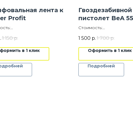
фовальная лента к
Гвоздезабивной
er Profit
пистолет BeA 5
(кровельный)
ость:
Стоимость:
уб./шт.
1500 руб./сут
.
1 150
р.
1 500
р.
1 700
р.
указана без НДС
Цена указана без НДС
формить в 1 клик
Оформить в 1 клик
Залог:
20 000 руб.
одробней
Подробней