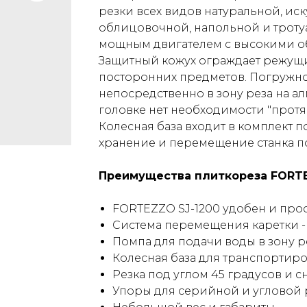
резки всех видов натуральной, ис
облицовочной, напольной и троту
мощным двигателем с высокими о
Защитный кожух ограждает режущи
посторонних предметов. Погружно
непосредственно в зону реза на а
головке нет необходимости "протяг
Колесная база входит в комплект п
хранение и перемещение станка по
Преимущества плиткореза FORTE
FORTEZZO SJ-1200 удобен и прос
Система перемещения каретки 
Помпа для подачи воды в зону р
Колесная база для транспортиро
Резка под углом 45 градусов и с
Упоры для серийной и угловой 