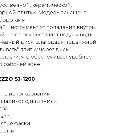
кусственной, керамической,
арной плитки. Модель оснащена
боротами.
й инструмент от попадания внутрь
й насос осуществляет подачу воды
лмазный диск. Благодаря подвижной
ивать" плитку через диск.
оставки, что обеспечивает удобное
 рабочей зоне.
ZZO SJ-1200
т в использовании.
- шарикоподшипники.
еза.
вки.
нятие фаски.
резки.