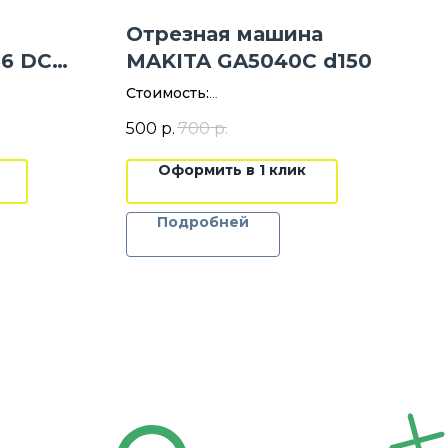
Отрезная машина
56 DC
MAKITA GA5040C d150
Стоимость:
.
500 руб./сут.
500
р.
700
р.
Цена указана без НДС
Оформить в 1 клик
Залог:
3 000 руб.
Подробней