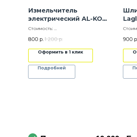
Измельчитель
Шли
электрический AL-KO
Lagl
Easy Crush МH 2810 (для
Стоимость:
Стоим
сырых веток)
750 р
800 руб./сут.
800
р.
1 200
р.
900
р
Цена 
Цена указана без НДС
Оформить в 1 клик
О
10000 руб.
Залог:
Подробней
П