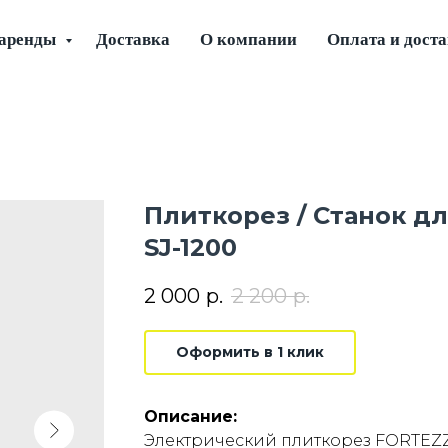
 аренды
Доставка
О компании
Оплата и дост
Плиткорез / Станок д
SJ-1200
2 000
р.
2 200
р.
Оформить в 1 клик
Описание:
Электрический плиткорез FORTEZZ