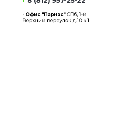
8 (812) 957-25-22
-
Офис "Парнас"
СПб, 1-й
Верхний переулок д.10 к.1
8 (812) 955-38-55
Почта:
info@tmrent.ru
Способы оплаты: