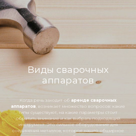
Виды сварочных
аппаратов
Когда речь заходит об
аренде сварочных
аппаратов
, возникает множество вопросов: какие
типы существуют, на какие параметры стоит
обратить внимание и как выбрать подходящий
инструмент. Это сильное оборудование для
соединения металлов, которое нашло обширное