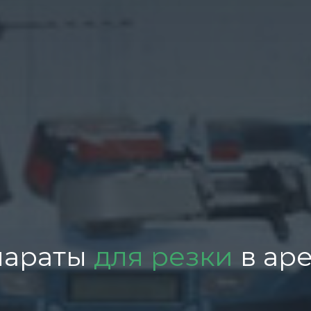
параты
для резки
в ар