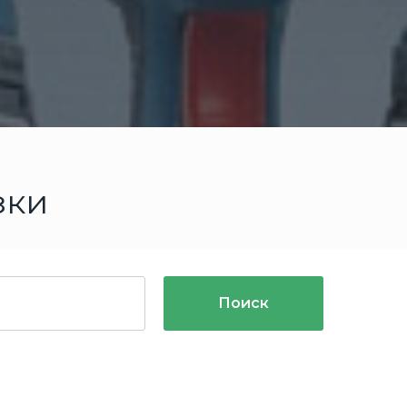
зки
Поиск