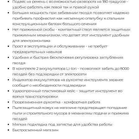
Подвес на ремень с возможностью разворота на 180 градусов -
удобно работать как левой так и правой рукой
Большая мощность при забивании гвоздя позволяет надежно
прибивать профнастил как несъемную опалубку к стальным
конструкционным балкам большого сечения
Нет прижимной скобы - компактный ствол является защитным
прижимным механизмом, что делает этот инструмент удобным
для электромонтажа
Прост в эксплуатации и обслуживании - не требует
предварительных навыков
Удобная и быстрая бесключевая регулировка заглубления
гвоздя
В комплекте 2 аккумулятора Li-Ion - позволяют забить до 8000
гвоздей без подзарядки от электросети
Индикатор аккумулятора на рукоятке инструмента заранее
сообщит о необходимости подзарядки
Ударопрочный пластиковый кейс - защитит инструмент во
время транспортировки
Прорезиненная рукоятка - комфортная работа
Пылезащитный кожух на магазине предотвращает попадание
пыли и строительного мусора в механизмы подачи и прижима
гвоздей
Мягкая подкладка под запястье для удобства работы
Быстросъемный магазин