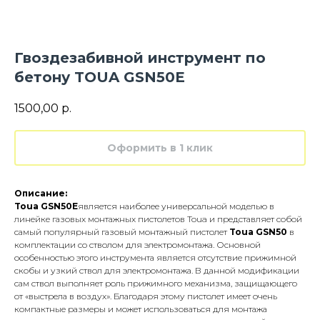
Гвоздезабивной инструмент по
бетону TOUA GSN50Е
1500,00
р.
Оформить в 1 клик
Описание:
Toua GSN50E
является наиболее универсальной моделью в
линейке газовых монтажных пистолетов Toua и представляет собой
самый популярный газовый монтажный пистолет
Toua GSN50
в
комплектации со стволом для электромонтажа. Основной
особенностью этого инструмента является отсутствие прижимной
скобы и узкий ствол для электромонтажа. В данной модификации
сам ствол выполняет роль прижимного механизма, защищающего
от «выстрела в воздух». Благодаря этому пистолет имеет очень
компактные размеры и может использоваться для монтажа