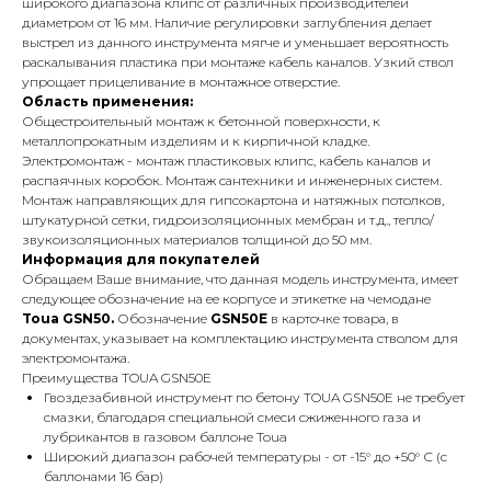
широкого диапазона клипс от различных производителей
диаметром от 16 мм. Наличие регулировки заглубления делает
выстрел из данного инструмента мягче и уменьшает вероятность
раскалывания пластика при монтаже кабель каналов. Узкий ствол
упрощает прицеливание в монтажное отверстие.
Область применения:
Общестроительный монтаж к бетонной поверхности, к
металлопрокатным изделиям и к кирпичной кладке.
Электромонтаж - монтаж пластиковых клипс, кабель каналов и
распаячных коробок. Монтаж сантехники и инженерных систем.
Монтаж направляющих для гипсокартона и натяжных потолков,
штукатурной сетки, гидроизоляционных мембран и т.д., тепло/
звукоизоляционных материалов толщиной до 50 мм.
Информация для покупателей
Обращаем Ваше внимание, что данная модель инструмента, имеет
следующее обозначение на ее корпусе и этикетке на чемодане
Toua GSN50.
Обозначение
GSN50E
в карточке товара, в
документах, указывает на комплектацию инструмента стволом для
электромонтажа.
Преимущества TOUA GSN50Е
Гвоздезабивной инструмент по бетону TOUA GSN50Е не требует
смазки, благодаря специальной смеси сжиженного газа и
лубрикантов в газовом баллоне Toua
Широкий диапазон рабочей температуры - от -15° до +50° С (с
баллонами 16 бар)