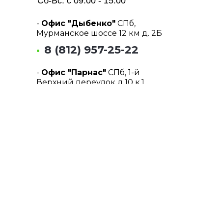
Сб-Вс: с 09:00 - 15:00
-
Офис "Дыбенко"
СПб,
Мурманское шоссе 12 км д. 2Б
8 (812) 957-25-22
-
Офис "Парнас"
СПб, 1-й
Верхний переулок д.10 к.1
8 (812) 955-38-55
Почта:
info@tmrent.ru