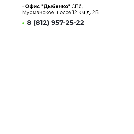
-
Офис "Дыбенко"
СПб,
Мурманское шоссе 12 км д. 2Б
8 (812) 957-25-22
-
Офис "Парнас"
СПб, 1-й
Верхний переулок д.10 к.1
8 (812) 955-38-55
Почта:
info@tmrent.ru